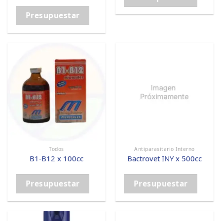
Presupuestar
Todos
Antiparasitario Interno
B1-B12 x 100cc
Bactrovet INY x 500cc
Presupuestar
Presupuestar