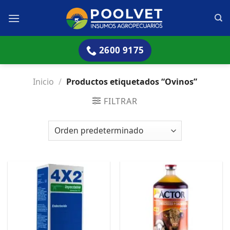
Skip
to
content
2600 9175
Inicio
/
Productos etiquetados “Ovinos”
FILTRAR