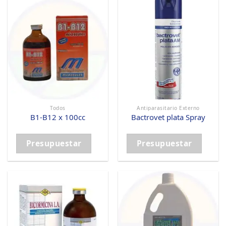
Todos
Antiparasitario Externo
B1-B12 x 100cc
Bactrovet plata Spray
Presupuestar
Presupuestar