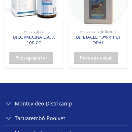
Antibioticos
Antiparasitario Interno
BICORMICINA L.A. X
BIFETACEL 10% x 1 LT
100 CC
ORAL
Presupuestar
Presupuestar
Montevideo Districamp
Tacuarembó Poolvet