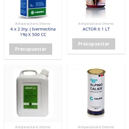
Antiparasitario Interno
Antiparasitario Interno
4 x 2 Iny. ( Ivermectina
ACTOR X 1 LT
1%) X 500 CC
Presupuestar
Presupuestar
Antiparasitario Interno
Antiparasitario Externo