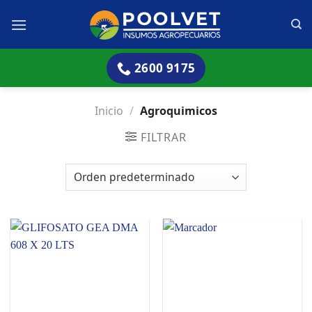
Skip
to
content
2600 9175
Inicio
/
Agroquimicos
FILTRAR