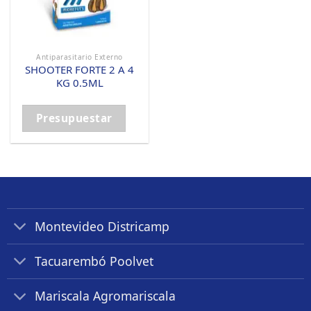
Antiparasitario Externo
SHOOTER FORTE 2 A 4
KG 0.5ML
Presupuestar
Montevideo Districamp
Tacuarembó Poolvet
Mariscala Agromariscala