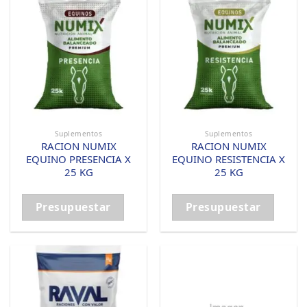
Suplementos
Suplementos
RACION NUMIX
RACION NUMIX
EQUINO PRESENCIA X
EQUINO RESISTENCIA X
25 KG
25 KG
Presupuestar
Presupuestar