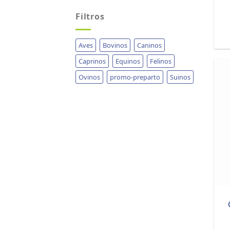
Filtros
Aves
Bovinos
Caninos
Caprinos
Equinos
Felinos
Ovinos
promo-preparto
Suinos