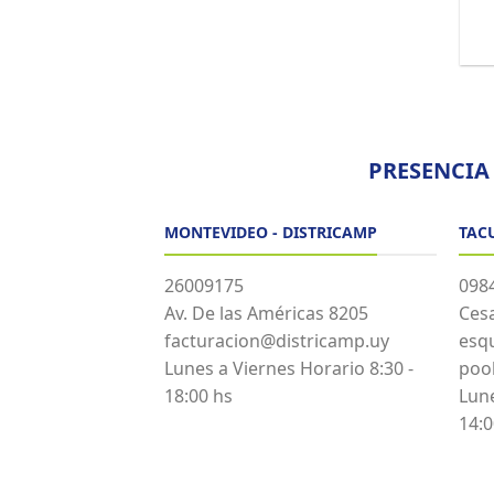
PRESENCIA
MONTEVIDEO - DISTRICAMP
TAC
26009175
098
Av. De las Américas 8205
Cesa
facturacion@districamp.uy
esq
Lunes a Viernes Horario 8:30 -
poo
18:00 hs
Lune
14:0