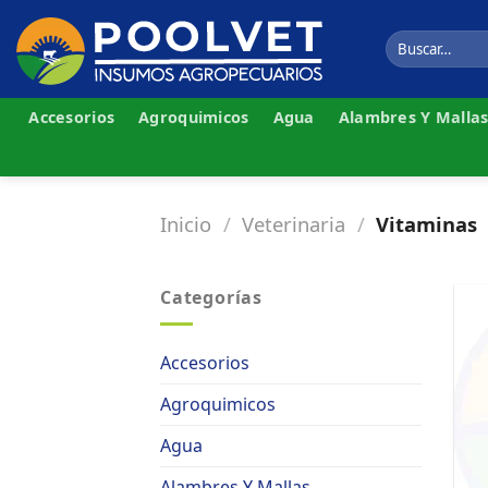
Skip
to
Buscar
por:
content
Accesorios
Agroquimicos
Agua
Alambres Y Malla
Inicio
/
Veterinaria
/
Vitaminas
Categorías
Accesorios
Agroquimicos
Agua
Alambres Y Mallas