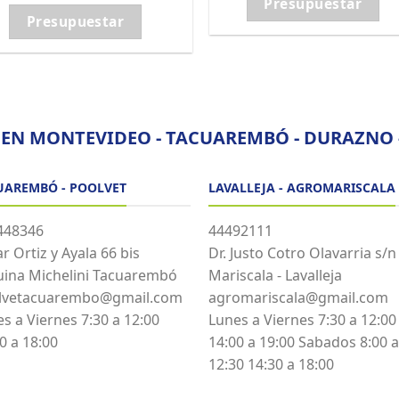
Presupuestar
Presupuestar
 EN MONTEVIDEO - TACUAREMBÓ - DURAZNO -
UAREMBÓ - POOLVET
LAVALLEJA - AGROMARISCALA
448346
44492111
r Ortiz y Ayala 66 bis
Dr. Justo Cotro Olavarria s/n
uina Michelini Tacuarembó
Mariscala - Lavalleja
lvetacuarembo@gmail.com
agromariscala@gmail.com
s a Viernes 7:30 a 12:00
Lunes a Viernes 7:30 a 12:00
0 a 18:00
14:00 a 19:00 Sabados 8:00 a
12:30 14:30 a 18:00