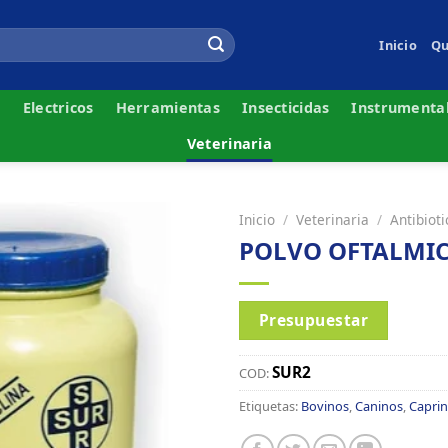
Inicio
Qu
s
Electricos
Herramientas
Insecticidas
Instrumenta
Veterinaria
Inicio
/
Veterinaria
/
Antibiot
POLVO OFTALMIC
Presupuestar
SUR2
COD:
Etiquetas:
Bovinos
,
Caninos
,
Capri