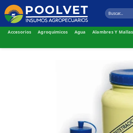
Skip
to
Buscar
por:
content
Accesorios
Agroquimicos
Agua
Alambres Y Malla