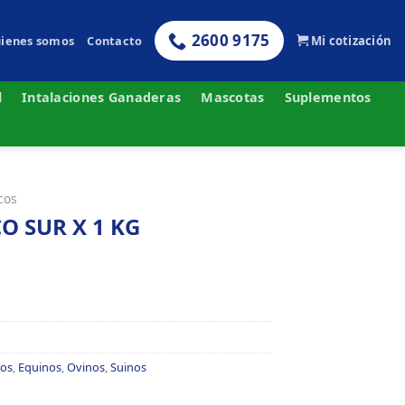
2600 9175
ienes somos
Contacto
Mi cotización
l
Intalaciones Ganaderas
Mascotas
Suplementos
icos
O SUR X 1 KG
nos
,
Equinos
,
Ovinos
,
Suinos