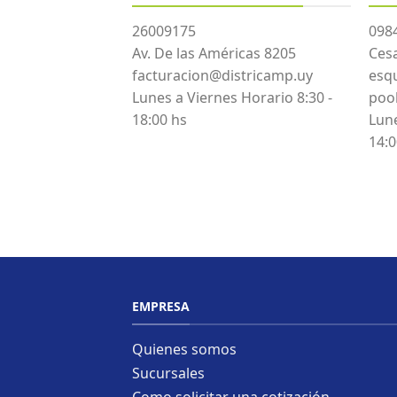
26009175
098
Av. De las Américas 8205
Cesa
facturacion@districamp.uy
esq
Lunes a Viernes Horario 8:30 -
poo
18:00 hs
Lune
14:0
EMPRESA
Quienes somos
Sucursales
Como solicitar una cotización