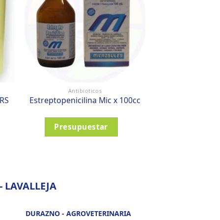
Antibioticos
Antibio
RS
Estreptopenicilina Mic x 100cc
ESPIRAMIC 
Presupuestar
Presupu
 LAVALLEJA
DURAZNO - AGROVETERINARIA