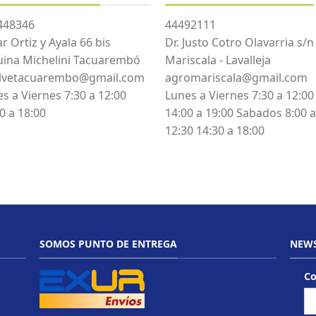
448346
44492111
r Ortiz y Ayala 66 bis
Dr. Justo Cotro Olavarria s/n
uina Michelini Tacuarembó
Mariscala - Lavalleja
lvetacuarembo@gmail.com
agromariscala@gmail.com
s a Viernes 7:30 a 12:00
Lunes a Viernes 7:30 a 12:00
0 a 18:00
14:00 a 19:00 Sabados 8:00 a
12:30 14:30 a 18:00
SOMOS PUNTO DE ENTREGA
NEWS
Co