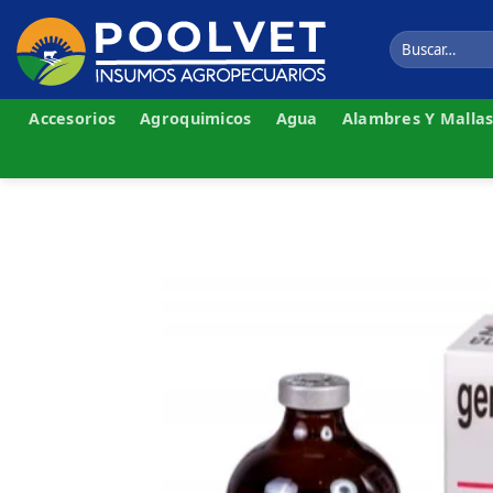
Skip
to
Buscar
por:
content
Accesorios
Agroquimicos
Agua
Alambres Y Malla