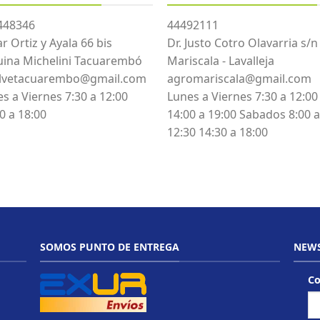
448346
44492111
r Ortiz y Ayala 66 bis
Dr. Justo Cotro Olavarria s/n
uina Michelini Tacuarembó
Mariscala - Lavalleja
lvetacuarembo@gmail.com
agromariscala@gmail.com
s a Viernes 7:30 a 12:00
Lunes a Viernes 7:30 a 12:00
0 a 18:00
14:00 a 19:00 Sabados 8:00 a
12:30 14:30 a 18:00
SOMOS PUNTO DE ENTREGA
NEWS
Co