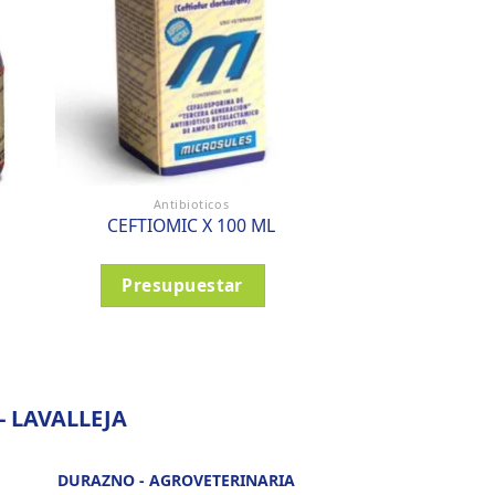
Antibioticos
Antibio
CEFTIOMIC X 100 ML
POLVO OFTALMI
Presupuestar
Presupu
 LAVALLEJA
DURAZNO - AGROVETERINARIA