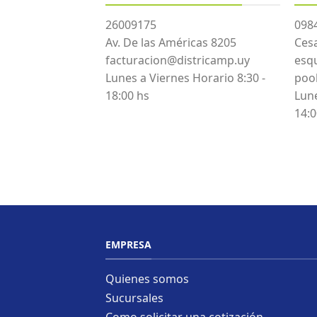
26009175
098
Av. De las Américas 8205
Cesa
facturacion@districamp.uy
esq
Lunes a Viernes Horario 8:30 -
poo
18:00 hs
Lune
14:0
EMPRESA
Quienes somos
Sucursales
Como solicitar una cotización