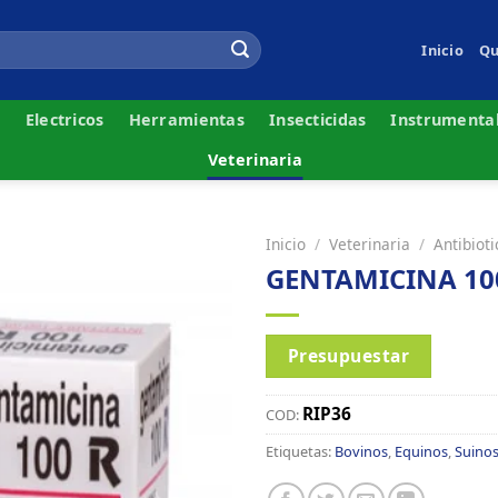
Inicio
Qu
s
Electricos
Herramientas
Insecticidas
Instrumenta
Veterinaria
Inicio
/
Veterinaria
/
Antibiot
GENTAMICINA 100
Presupuestar
RIP36
COD:
Etiquetas:
Bovinos
,
Equinos
,
Suino