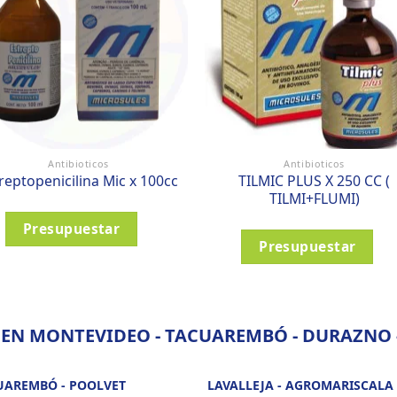
Antibioticos
Antibioticos
TILMIC PLUS X 250 CC (
reptopenicilina Mic x 100cc
TILMI+FLUMI)
Presupuestar
Presupuestar
 EN MONTEVIDEO - TACUAREMBÓ - DURAZNO -
UAREMBÓ - POOLVET
LAVALLEJA - AGROMARISCALA