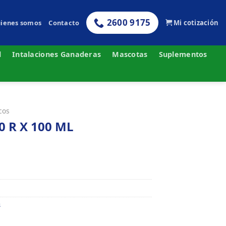
2600 9175
ienes somos
Contacto
Mi cotización
l
Intalaciones Ganaderas
Mascotas
Suplementos
icos
 R X 100 ML
s