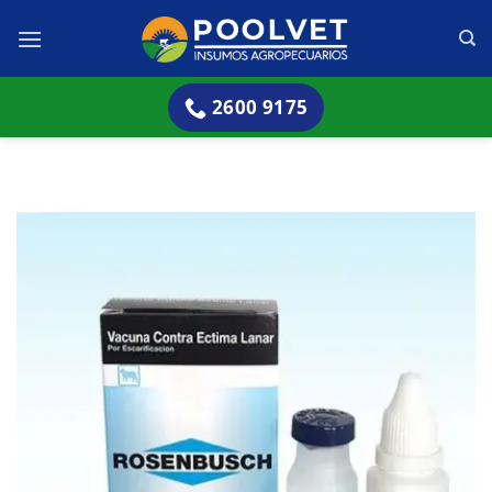
Skip
to
content
2600 9175