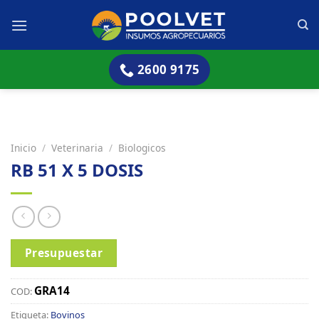
Skip
to
content
2600 9175
Inicio
/
Veterinaria
/
Biologicos
RB 51 X 5 DOSIS
Presupuestar
GRA14
COD:
Etiqueta:
Bovinos