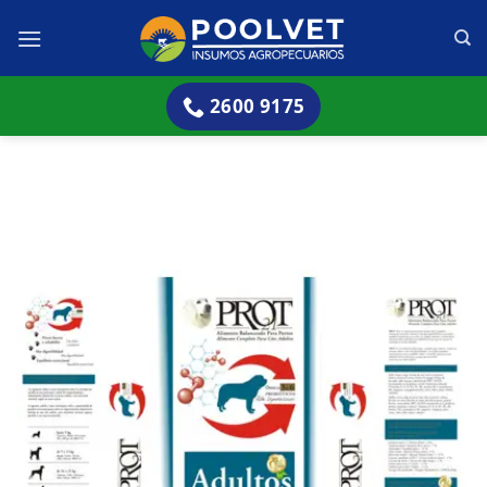
Skip
to
content
2600 9175