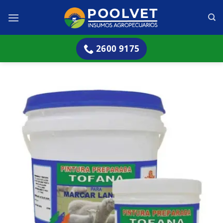
Skip
to
content
2600 9175