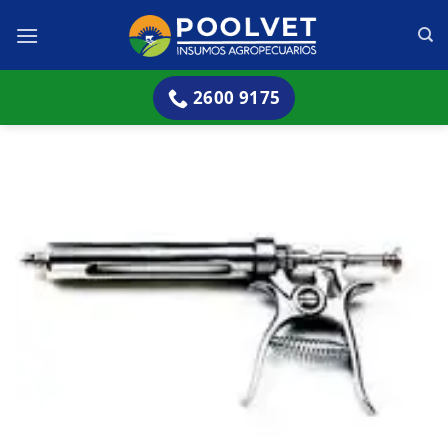
Skip
to
content
2600 9175