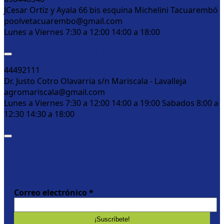
JCesar Ortiz y Ayala 66 bis esquina Michelini Tacuarembó
poolvetacuarembo@gmail.com
Lunes a Viernes 7:30 a 12:00 14:00 a 18:00
Mariscala Agromariscala
44492111
Dr. Justo Cotro Olavarria s/n Mariscala - Lavalleja
agromariscala@gmail.com
Lunes a Viernes 7:30 a 12:00 14:00 a 19:00 Sabados 8:00 a
12:30 14:30 a 18:00
Empresa
Quienes somos
Sucursales
Como solicitar una cotización
Correo electrónico
*