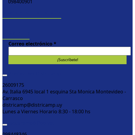
098400901
SOMOS PUNTO DE ENTREGA
NEWSLETTER
Correo electrónico
*
Montevideo Districamp
26009175
Av. Italia 6945 local 1 esquina Sta Monica Montevideo -
Carrasco
districamp@districamp.uy
Lunes a Viernes Horario 8:30 - 18:00 hs
Tacuarembó Poolvet
098448346