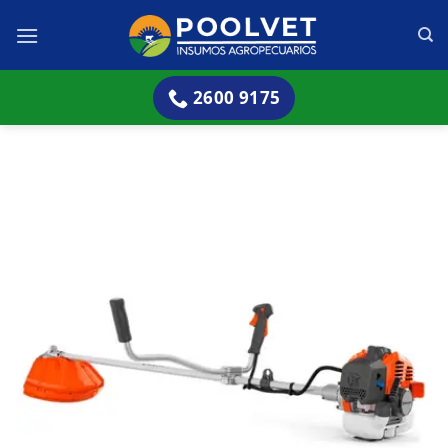
Skip
to
content
2600 9175