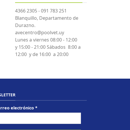
4366 2305 - 091 783 251
Blanquillo, Departamento de
Durazno.
avecentro@poolvet.uy
Lunes a viernes 08:00 - 12:00
y 15:00 - 21:00 Sábados 8:00 a
12:00 y de 16:00 a 20:00
LETTER
rreo electrónico
*