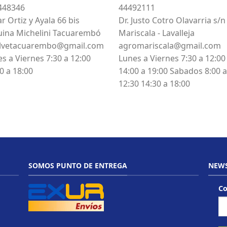
448346
44492111
r Ortiz y Ayala 66 bis
Dr. Justo Cotro Olavarria s/n
uina Michelini Tacuarembó
Mariscala - Lavalleja
lvetacuarembo@gmail.com
agromariscala@gmail.com
s a Viernes 7:30 a 12:00
Lunes a Viernes 7:30 a 12:00
0 a 18:00
14:00 a 19:00 Sabados 8:00 a
12:30 14:30 a 18:00
SOMOS PUNTO DE ENTREGA
NEWS
Co