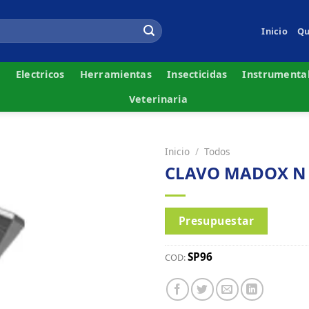
Inicio
Qu
s
Electricos
Herramientas
Insecticidas
Instrumenta
Veterinaria
Inicio
/
Todos
CLAVO MADOX N 6 
Presupuestar
SP96
COD: