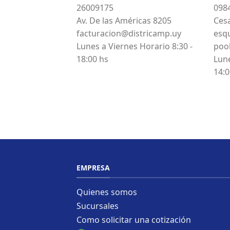
26009175
098
Av. De las Américas 8205
Cesa
facturacion@districamp.uy
esq
Lunes a Viernes Horario 8:30 -
poo
18:00 hs
Lune
14:0
EMPRESA
Quienes somos
Sucursales
Como solicitar una cotización