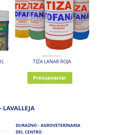
Accesorios
Acceso
UL
TIZA LANAR ROJA
SPRAY RAID
Presupuestar
Presupu
 LAVALLEJA
DURAZNO - AGROVETERINARIA
DEL CENTRO