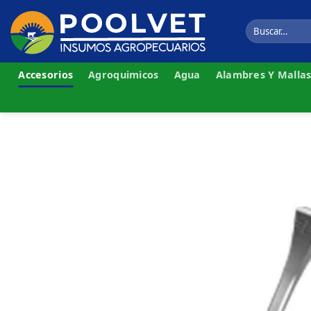
Skip
to
Buscar
por:
content
Accesorios
Agroquimicos
Agua
Alambres Y Malla