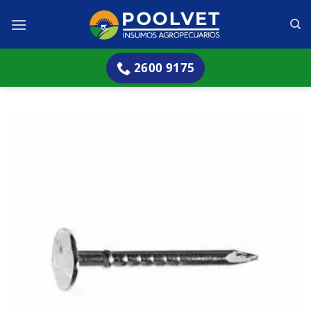
Skip
to
content
2600 9175