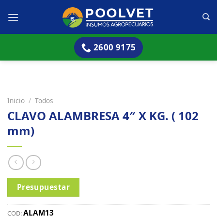
Skip
to
content
2600 9175
Inicio
/
Todos
CLAVO ALAMBRESA 4″ X KG. ( 102
mm)
Presupuestar
ALAM13
COD: