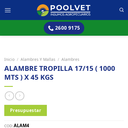
Skip
to
content
2600 9175
Inicio
/
Alambres Y Mallas
/
Alambres
ALAMBRE TROPILLA 17/15 ( 1000
MTS ) X 45 KGS
Presupuestar
ALAM4
COD: