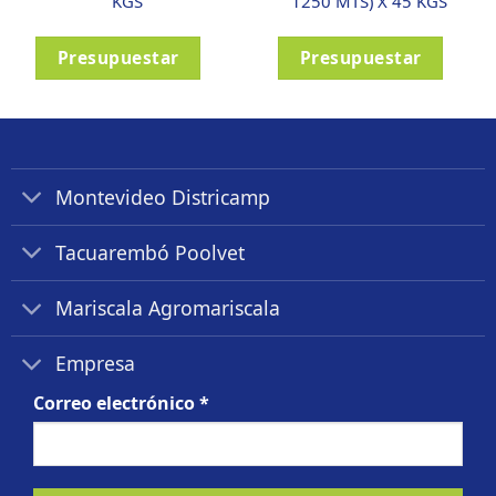
KGS
1250 MTS) X 45 KGS
Presupuestar
Presupuestar
Montevideo Districamp
Tacuarembó Poolvet
Mariscala Agromariscala
Empresa
Correo electrónico
*