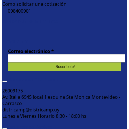
Como solicitar una cotización
098400901
SOMOS PUNTO DE ENTREGA
NEWSLETTER
Correo electrónico
*
Montevideo Districamp
26009175
Av. Italia 6945 local 1 esquina Sta Monica Montevideo -
Carrasco
districamp@districamp.uy
Lunes a Viernes Horario 8:30 - 18:00 hs
Tacuarembó Poolvet