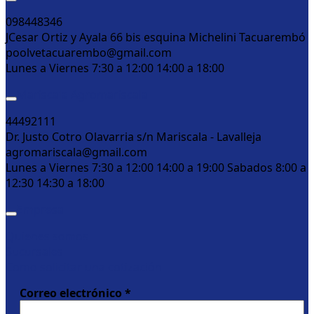
098448346
JCesar Ortiz y Ayala 66 bis esquina Michelini Tacuarembó
poolvetacuarembo@gmail.com
Lunes a Viernes 7:30 a 12:00 14:00 a 18:00
Mariscala Agromariscala
44492111
Dr. Justo Cotro Olavarria s/n Mariscala - Lavalleja
agromariscala@gmail.com
Lunes a Viernes 7:30 a 12:00 14:00 a 19:00 Sabados 8:00 a
12:30 14:30 a 18:00
Empresa
Quienes somos
Sucursales
Como solicitar una cotización
Correo electrónico
*