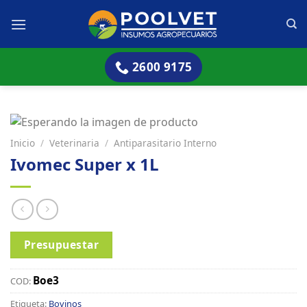
Skip
to
content
2600 9175
Inicio
/
Veterinaria
/
Antiparasitario Interno
Ivomec Super x 1L
Presupuestar
Boe3
COD:
Etiqueta:
Bovinos