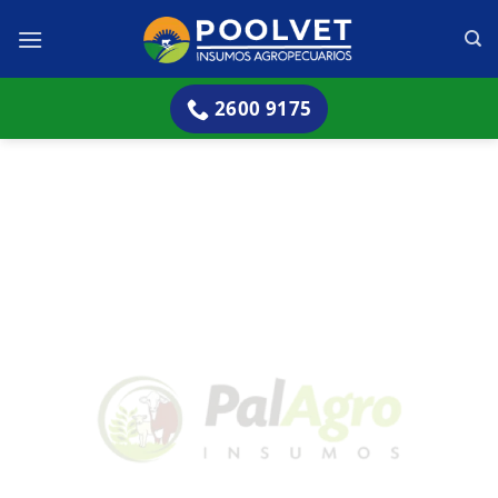
Skip
to
content
2600 9175