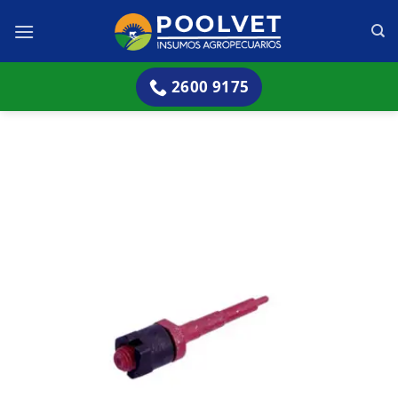
Skip
to
content
2600 9175